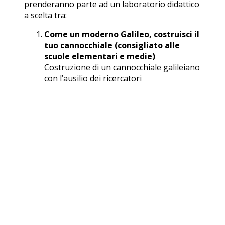
prenderanno parte ad un laboratorio didattico
a scelta tra:
Come un moderno Galileo, costruisci il
tuo cannocchiale (consigliato alle
scuole elementari e medie)
Costruzione di un cannocchiale galileiano
con l’ausilio dei ricercatori
dell’Osservatorio. Lo strumento
realizzato resterà alla classe che lo ha
costruito.
Costruisci il tuo spettroscopio
(consigliato alle scuole elementari,
medie e superiori)
Realizzazione di uno spettroscopio a
partire da semplici materiali di recupero,
lo strumento fondamentale per imparare
a conoscere la materia e per determinare
la composizione e le caratteristiche
fisiche degli oggetti celesti. Ogni studente
potrà tenere per se lo spettroscopio che